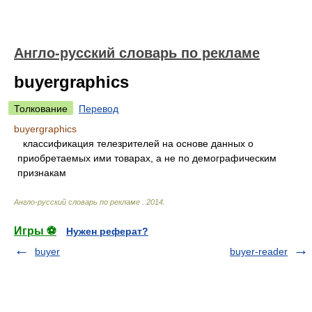
Англо-русский словарь по рекламе
buyergraphics
Толкование
Перевод
buyergraphics
классификация телезрителей на основе данных о
приобретаемых ими товарах, а не по демографическим
признакам
Англо-русский словарь по рекламе
.
2014
.
Игры ⚽
Нужен реферат?
buyer
buyer-reader